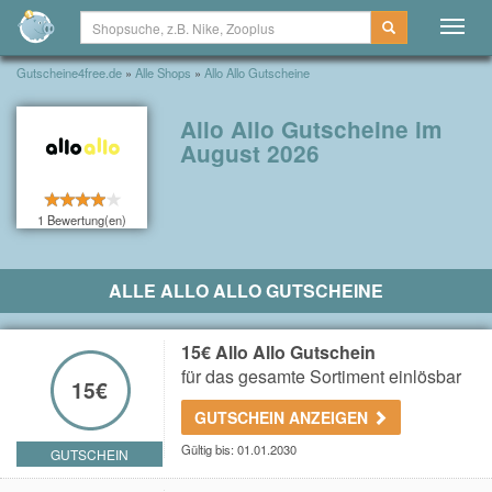
Togg
navig
Gutscheine4free.de
»
Alle Shops
»
Allo Allo Gutscheine
Allo Allo Gutscheine im
August 2026
1 Bewertung(en)
ALLE ALLO ALLO GUTSCHEINE
15€ Allo Allo Gutschein
für das gesamte Sortiment einlösbar
15€
GUTSCHEIN ANZEIGEN
Gültig bis: 01.01.2030
GUTSCHEIN