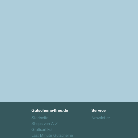
Gutscheine4free.de
Service
Startseite
Newsletter
Shops von A-Z
Gratisartikel
Last Minute Gutscheine