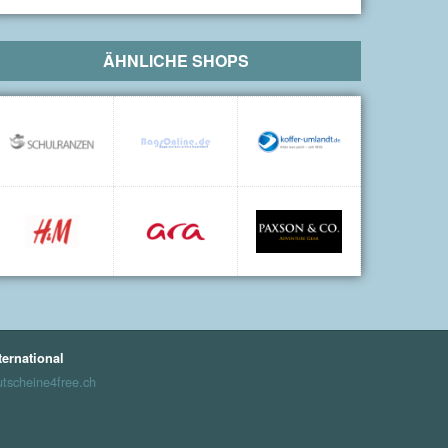
ÄHNLICHE SHOPS
ternational
tscheine4free.ch