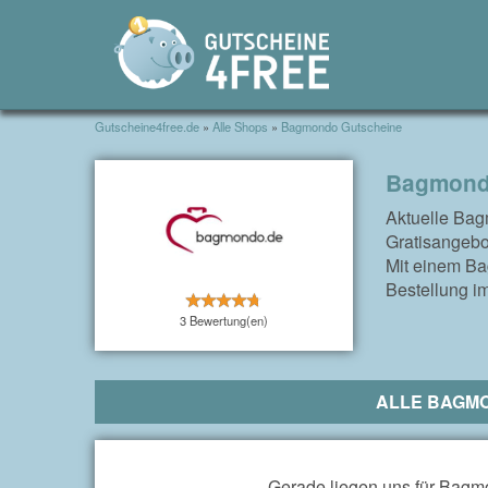
Gutscheine4free.de
»
Alle Shops
»
Bagmondo Gutscheine
Bagmondo
Aktuelle Bag
Gratisangebo
Mit einem Ba
Bestellung i
3 Bewertung(en)
ALLE BAGM
Gerade liegen uns für Bagmo