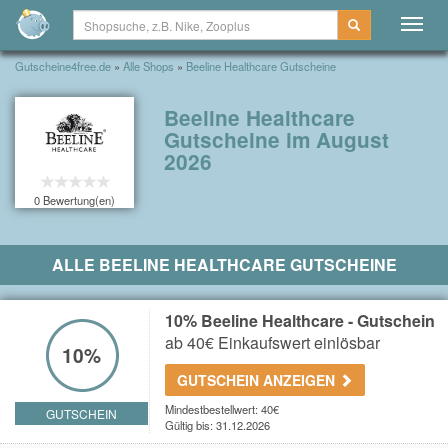
Togg
navig
Gutscheine4free.de
»
Alle Shops
»
Beeline Healthcare Gutscheine
Beeline Healthcare
Gutscheine im August
2026
0 Bewertung(en)
ALLE BEELINE HEALTHCARE GUTSCHEINE
10% Beeline Healthcare - Gutschein
ab 40€ Einkaufswert einlösbar
10%
GUTSCHEIN ANZEIGEN
Mindestbestellwert: 40€
GUTSCHEIN
Gültig bis: 31.12.2026