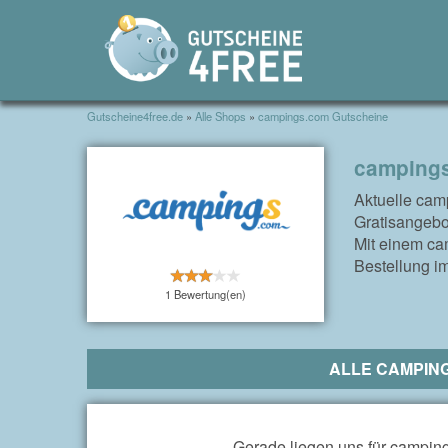
Gutscheine4free.de
»
Alle Shops
»
campings.com Gutscheine
campings
Aktuelle cam
Gratisangebo
Mit einem ca
Bestellung i
1 Bewertung(en)
ALLE CAMPIN
Gerade liegen uns für camping