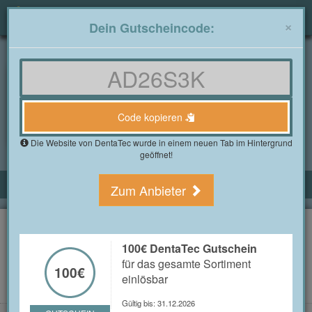
Togg
×
Dein Gutscheincode:
navig
Gutscheine4free.de
»
Alle Shops
»
DentaTec Gutscheine
DentaTec Gutscheine im
August 2026
Code kopieren
1 Bewertung(en)
Die Website von DentaTec wurde in einem neuen Tab im Hintergrund
geöffnet!
ALLE DENTATEC GUTSCHEINE
Zum Anbieter
500€ DentaTec Gutschein
für das gesamte Sortiment einlösbar
500€
100€ DentaTec Gutschein
für das gesamte Sortiment
GUTSCHEIN ANZEIGEN
100€
einlösbar
Gültig bis: 31.12.2026
GUTSCHEIN
Gültig bis: 31.12.2026