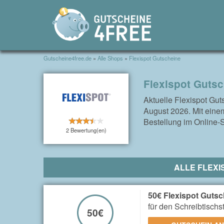
Gutscheine4free.de
»
Alle Shops
»
Flexispot Gutscheine
Flexispot Guts
Aktuelle Flexispot Gu
August 2026. Mit einem
Bestellung im Online-S
2 Bewertung(en)
ALLE FLEXI
50€ Flexispot Gutsc
für den Schreibtischs
50€