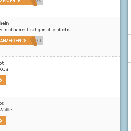
BS3
NZEIGEN
hein
rstellbares Tischgestell einlösbar
SRB
 ANZEIGEN
ot
 XC6
ot
Waffle