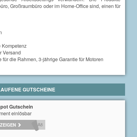
büro, Großraumbüro oder im Home-Office sind, einen für
n
he Kompetenz
er Versand
 für die Rahmen, 3-jährige Garantie für Motoren
LAUFENE GUTSCHEINE
spot Gutschein
iment einlösbar
7A8
NZEIGEN