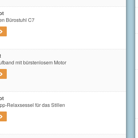
ot
en Bürostuhl C7
t
ufband mit bürstenlosem Motor
ot
p-Relaxsessel für das Stillen