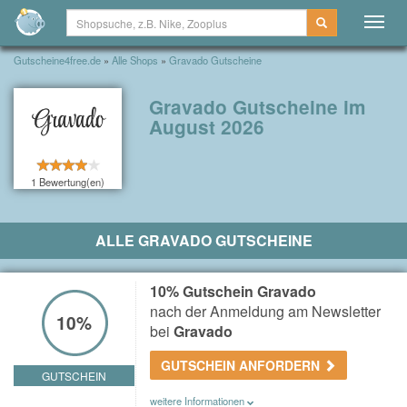
Togg
navig
Gutscheine4free.de
»
Alle Shops
»
Gravado Gutscheine
Gravado Gutscheine im
August 2026
1 Bewertung(en)
ALLE GRAVADO GUTSCHEINE
10% Gutschein Gravado
nach der Anmeldung am Newsletter
10%
bei
Gravado
GUTSCHEIN ANFORDERN
GUTSCHEIN
weitere Informationen