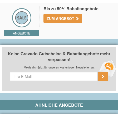
Du erhältst einen 10% Gutschein nach der Anmeldung
am Newsletter bei
Gravado
.
Bis zu 50% Rabattangebote
ZUM ANGEBOT
ANGEBOTE
Keine Gravado Gutscheine & Rabattangebote mehr
verpassen!
Melde dich jetzt für unseren kostenlosen Newsletter an.
ÄHNLICHE ANGEBOTE