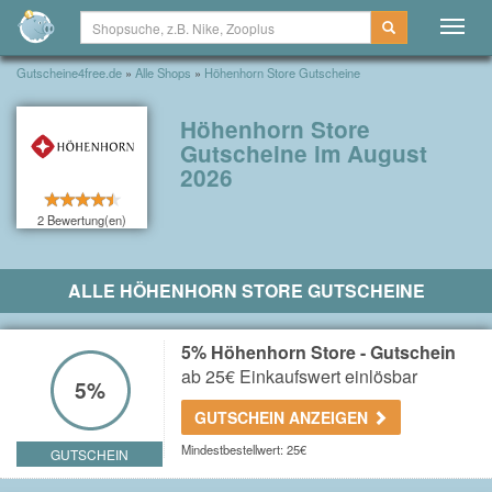
Togg
navig
Gutscheine4free.de
»
Alle Shops
»
Höhenhorn Store Gutscheine
Höhenhorn Store
Gutscheine im August
2026
2 Bewertung(en)
ALLE HÖHENHORN STORE GUTSCHEINE
5% Höhenhorn Store - Gutschein
ab 25€ Einkaufswert einlösbar
5%
GUTSCHEIN ANZEIGEN
Mindestbestellwert: 25€
GUTSCHEIN