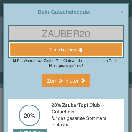
Togg
×
Dein Gutscheincode:
navig
Gutscheine4free.de
»
Alle Shops
»
ZauberTopf Club Gutscheine
ZauberTopf Club
Gutscheine im August
2026
Code kopieren
3 Bewertung(en)
Die Website von ZauberTopf Club wurde in einem neuen Tab im
Hintergrund geöffnet!
ALLE ZAUBERTOPF CLUB GUTSCHEINE
Zum Anbieter
20% ZauberTopf Club Gutschein
für das gesamte Sortiment einlösbar
20%
20% ZauberTopf Club
Gutschein
20%
für das gesamte Sortiment
GUTSCHEIN
Code kopieren
einlösbar