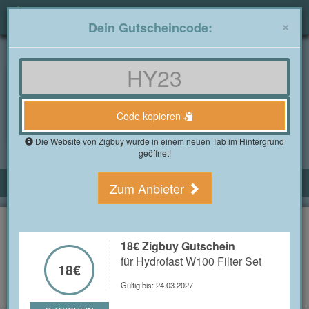
Togg
×
Dein Gutscheincode:
navig
Gutscheine4free.de
»
Alle Shops
»
Zigbuy Gutscheine
Zigbuy Gutscheine im
August 2026
Code kopieren
1 Bewertung(en)
Die Website von Zigbuy wurde in einem neuen Tab im Hintergrund
geöffnet!
ALLE ZIGBUY GUTSCHEINE
Zum Anbieter
5% Gutschein Zigbuy
nur für Neukunden einlösbar
5%
18€ Zigbuy Gutschein
für Hydrofast W100 Filter Set
GUTSCHEIN ANZEIGEN
18€
Gültig für: Neukunden
GUTSCHEIN
Gültig bis: 24.03.2027
Gültig bis: 01.01.2027