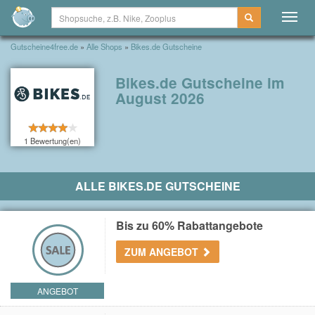
Togg
navig
Gutscheine4free.de
»
Alle Shops
»
Bikes.de Gutscheine
Bikes.de Gutscheine im
August 2026
1 Bewertung(en)
ALLE BIKES.DE GUTSCHEINE
Bis zu 60% Rabattangebote
ZUM ANGEBOT
ANGEBOT