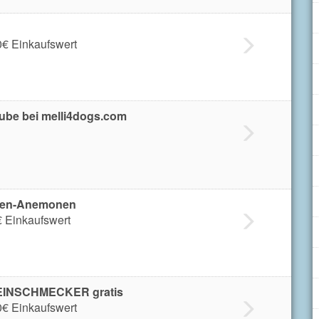
0€ Einkaufswert
ntube bei melli4dogs.com
rten-Anemonen
€ Einkaufswert
EINSCHMECKER gratis
0€ Einkaufswert