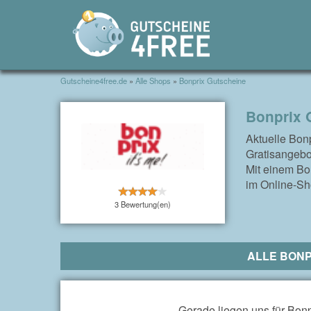
Gutscheine4free.de
»
Alle Shops
»
Bonprix Gutscheine
Bonprix 
Aktuelle Bon
Gratisangebo
Mit einem Bon
im Online-Sh
3 Bewertung(en)
ALLE BONP
Gerade liegen uns für Bonp