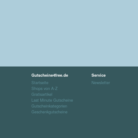
Gutscheine4free.de
Service
Startseite
Newsletter
Shops von A-Z
Gratisartikel
Last Minute Gutscheine
Gutscheinkategorien
Geschenkgutscheine