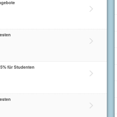
ngebote
testen
5% für Studenten
testen