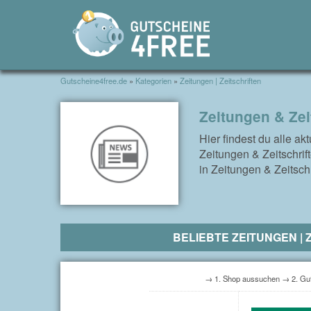
Gutscheine4free.de
»
Kategorien
»
Zeitungen | Zeitschriften
Zeitungen & Zei
Hier findest du alle ak
Zeitungen & Zeitschrif
in Zeitungen & Zeitsch
BELIEBTE ZEITUNGEN |
→ 1. Shop aussuchen → 2. Gut