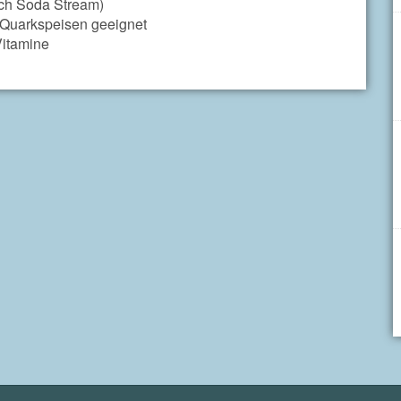
uch Soda Stream)
d Quarkspeisen geeignet
Vitamine