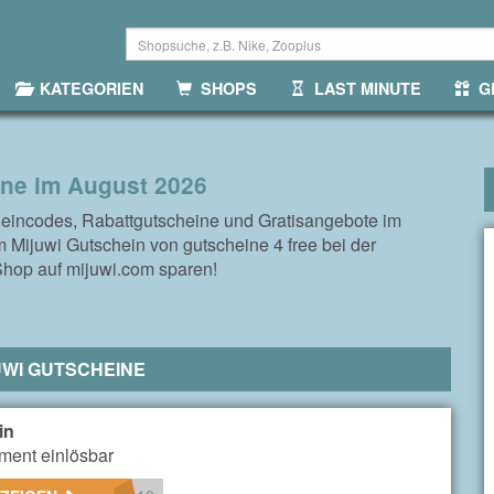
KATEGORIEN
SHOPS
LAST MINUTE
GR
ine im August 2026
heincodes, Rabattgutscheine und Gratisangebote im
 Mijuwi Gutschein von gutscheine 4 free bei der
Shop auf mijuwi.com sparen!
UWI GUTSCHEINE
in
iment einlösbar