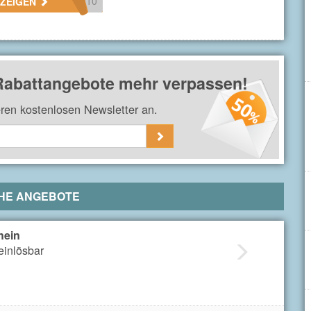
u10
NZEIGEN
 Rabattangebote mehr verpassen!
eren kostenlosen Newsletter an.
HE ANGEBOTE
hein
einlösbar