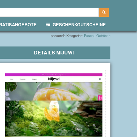
ATISANGEBOTE
GESCHENKGUTSCHEINE
passende Kategorien:
Essen | Getränke
DETAILS
MIJUWI