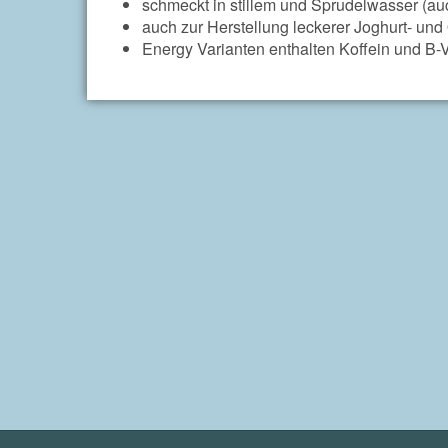
schmeckt in stillem und Sprudelwasser (a
auch zur Herstellung leckerer Joghurt- un
Energy Varianten enthalten Koffein und B-