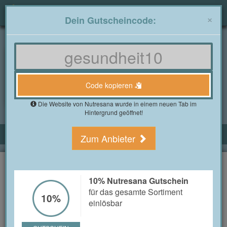
Togg
×
Dein Gutscheincode:
navig
Gutscheine4free.de
»
Alle Shops
»
Nutresana Gutscheine
Nutresana Gutscheine im
August 2026
Code kopieren
1 Bewertung(en)
Die Website von Nutresana wurde in einem neuen Tab im
Hintergrund geöffnet!
ALLE NUTRESANA GUTSCHEINE
Zum Anbieter
10% Nutresana Gutschein
für das gesamte Sortiment einlösbar
10%
10% Nutresana Gutschein
für das gesamte Sortiment
10%
einlösbar
GUTSCHEIN
Code kopieren