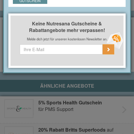
GUTSCHEIN
Keine Nutresana Gutscheine &
Keine Nutresana Gutscheine & Rabattangebote
Rabattangebote mehr verpassen!
mehr verpassen!
Melde dich jetzt für unseren kostenlosen Newsletter an.
Melde dich jetzt für unseren kostenlosen Newsletter an.
ÄHNLICHE ANGEBOTE
5% Sports Health Gutschein
für PMS Support
20% Rabatt Britts Superfoods
auf