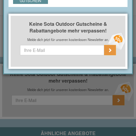
GUTSCHEIN
Mindestbestellwert: 100€
10% Gutschein Sota Outdoor
Keine Sota Outdoor Gutscheine &
für Neukunden einlösbar
Rabattangebote mehr verpassen!
10%
GUTSCHEIN ANZEIGEN
Melde dich jetzt für unseren kostenlosen Newsletter an.
Gültig für: Neukunden
GUTSCHEIN
Keine Sota Outdoor Gutscheine & Rabattangebote
mehr verpassen!
Melde dich jetzt für unseren kostenlosen Newsletter an.
ÄHNLICHE ANGEBOTE