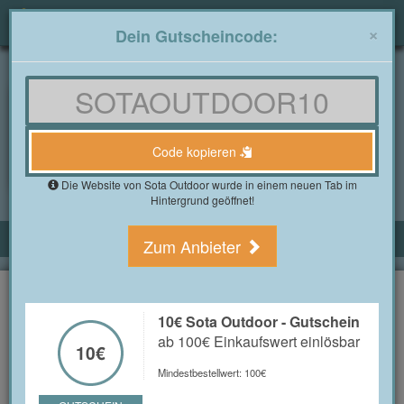
Togg
×
Dein Gutscheincode:
navig
Gutscheine4free.de
»
Alle Shops
»
Sota Outdoor Gutscheine
Sota Outdoor Gutscheine
im August 2026
Code kopieren
3 Bewertung(en)
Die Website von Sota Outdoor wurde in einem neuen Tab im
Hintergrund geöffnet!
ALLE SOTA OUTDOOR GUTSCHEINE
Zum Anbieter
10€ Sota Outdoor - Gutschein
ab 100€ Einkaufswert einlösbar
10€
10€ Sota Outdoor - Gutschein
ab 100€ Einkaufswert einlösbar
10€
GUTSCHEIN
Mindestbestellwert: 100€
Code kopieren