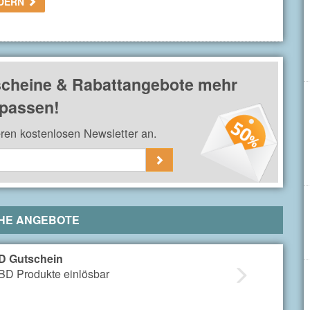
RDERN
in nach der Anmeldung am Newsletter bei
spermidinPLUS
.
cheine & Rabattangebote mehr
passen!
eren kostenlosen Newsletter an.
HE ANGEBOTE
D Gutschein
CBD Produkte einlösbar