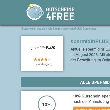
Gutscheine4free.de
»
Alle Shops
»
spermidinPLUS Gutscheine
spermidinPLUS 
Aktuelle spermidinPL
im August 2026. Mit e
der Bestellung im Onl
1 Bewertung(en)
ALLE SPERMID
10% Gutschein spe
nach der Anmeldung 
10%