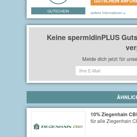
GUTSCHEIN ANFO
GUTSCHEIN
weitere Informationen
Du erhältst einen 10% Gutsche
Keine spermidinPLUS Guts
ver
Melde dich jetzt für uns
ÄHNLIC
10% Ziegenhain CB
für alle Ziegenhain 