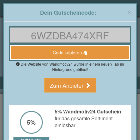
Togg
×
Dein Gutscheincode:
navig
Gutscheine4free.de
»
Alle Shops
»
Wandmotiv24 Gutscheine
Wandmotiv24 Gutscheine
im August 2026
Code kopieren
1 Bewertung(en)
Die Website von Wandmotiv24 wurde in einem neuen Tab im
Hintergrund geöffnet!
ALLE WANDMOTIV24 GUTSCHEINE
Zum Anbieter
10% Wandmotiv24 Gutschein
für das gesamte Sortiment einlösbar
10%
5% Wandmotiv24 Gutschein
für das gesamte Sortiment
GUTSCHEIN ANZEIGEN
5%
einlösbar
GUTSCHEIN