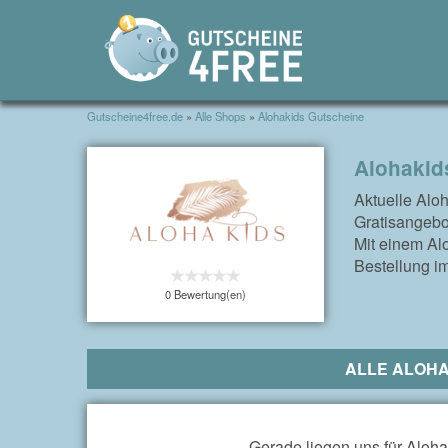
Gutscheine4free.de
»
Alle Shops
»
Alohakids Gutscheine
Alohakid
Aktuelle Alo
Gratisangebo
Mit einem Al
Bestellung i
0 Bewertung(en)
ALLE ALOHA
Gerade liegen uns für Aloha