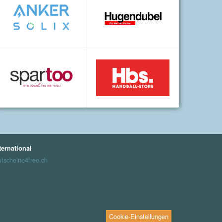
ternational
tscheine4free.ch
Cookie-Einstellungen