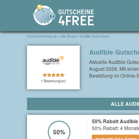
Gutscheine4free.de
»
Alle Shops
»
Audible Gutscheine
Audible Gutsch
Aktuelle Audible Guts
August 2026. Mit einem
Bestellung im Online-
1 Bewertung(en)
ALLE AUDI
50% Rabatt Audible
50% Rabatt: 4 Monat
50%