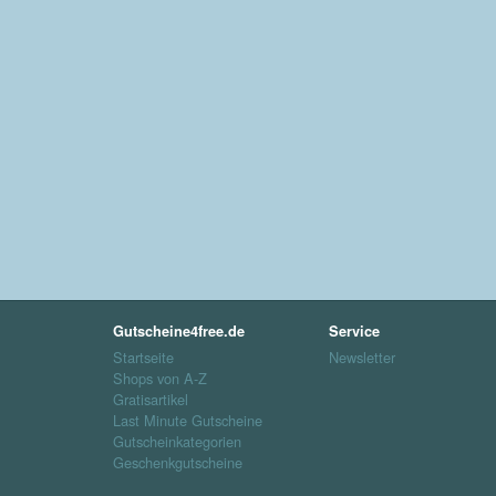
Gutscheine4free.de
Service
Startseite
Newsletter
Shops von A-Z
Gratisartikel
Last Minute Gutscheine
Gutscheinkategorien
Geschenkgutscheine