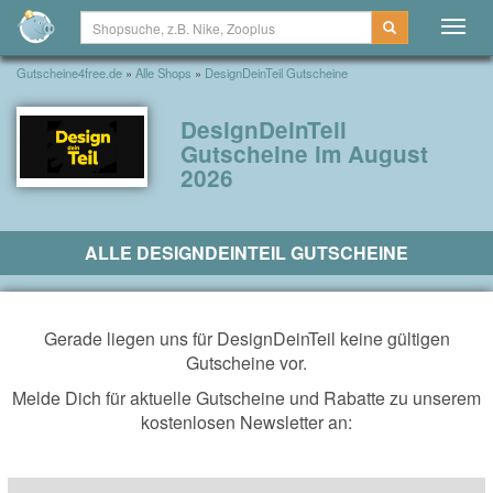
Togg
navig
Gutscheine4free.de
»
Alle Shops
»
DesignDeinTeil Gutscheine
DesignDeinTeil
Gutscheine im August
2026
ALLE DESIGNDEINTEIL GUTSCHEINE
Gerade liegen uns für DesignDeinTeil keine gültigen
Gutscheine vor.
Melde Dich für aktuelle Gutscheine und Rabatte zu unserem
kostenlosen Newsletter an: