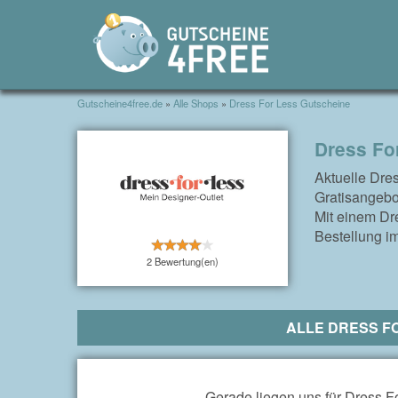
Gutscheine4free.de
»
Alle Shops
»
Dress For Less Gutscheine
Dress Fo
Aktuelle Dre
Gratisangebo
Mit einem Dr
Bestellung im
2 Bewertung(en)
ALLE DRESS F
Gerade liegen uns für Dress Fo