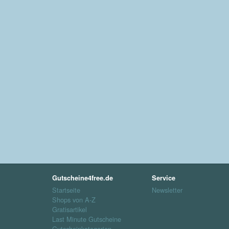
Gutscheine4free.de
Service
Startseite
Newsletter
Shops von A-Z
Gratisartikel
Last Minute Gutscheine
Gutscheinkategorien