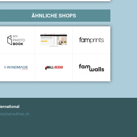
ÄHNLICHE SHOPS
ternational
tscheine4free.ch