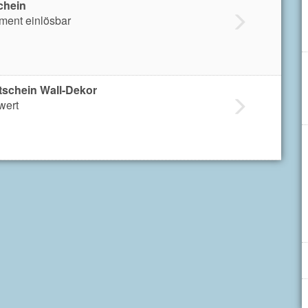
chein
iment einlösbar
tschein Wall-Dekor
wert