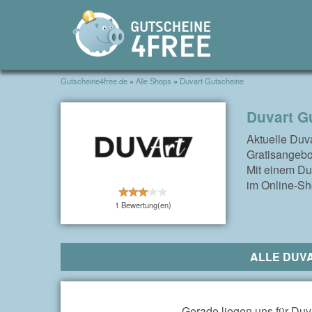
Gutscheine4free.de
»
Alle Shops
»
Duvart Gutscheine
Duvart G
Aktuelle Duv
Gratisangebo
Mit einem Duv
im Online-Sh
1 Bewertung(en)
ALLE DUV
Gerade liegen uns für Duva