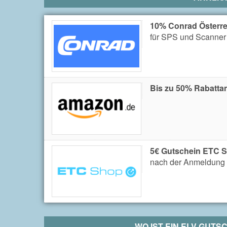
10% Conrad Österre
für SPS und Scanner
Bis zu 50% Rabatta
5€ Gutschein ETC 
nach der Anmeldung 
WO IST EIN
ELV
GUTSCH