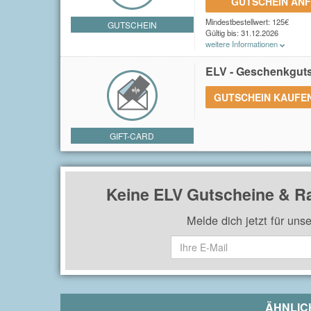
GUTSCHEIN AN
Mindestbestellwert: 125€
GUTSCHEIN
Gültig bis: 31.12.2026
weitere Informationen
Du erhältst einen 10€ Gutsche
ELV - Geschenkgut
GUTSCHEIN KAUFE
GIFT-CARD
Keine ELV Gutscheine & R
Melde dich jetzt für uns
ÄHNLIC