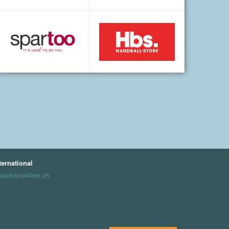
ternational
tscheine4free.ch