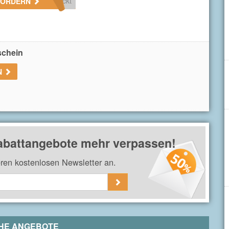
ckt
FORDERN
in nach der Anmeldung am Newsletter bei
ELV
.
schein
N
abattangebote mehr verpassen!
eren kostenlosen Newsletter an.
HE ANGEBOTE