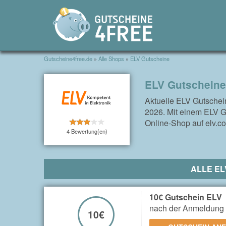
Gutscheine4free.de
»
Alle Shops
»
ELV Gutscheine
ELV Gutscheine
Aktuelle ELV Gutschei
2026. Mit einem ELV Gu
Online-Shop auf elv.c
4 Bewertung(en)
ALLE EL
10€ Gutschein ELV
nach der Anmeldung 
10€