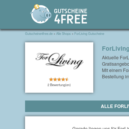
Gutscheine4free.de
»
Alle Shops
»
ForLiving Gutscheine
ForLivin
Aktuelle For
Gratisangebo
Mit einem For
Bestellung im
2 Bewertung(en)
ALLE FORLI
Gerade liegen uns für ForLi