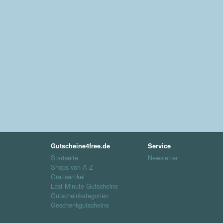
Gutscheine4free.de
Service
Startseite
Newsletter
Shops von A-Z
Gratisartikel
Last Minute Gutscheine
Gutscheinkategorien
Geschenkgutscheine