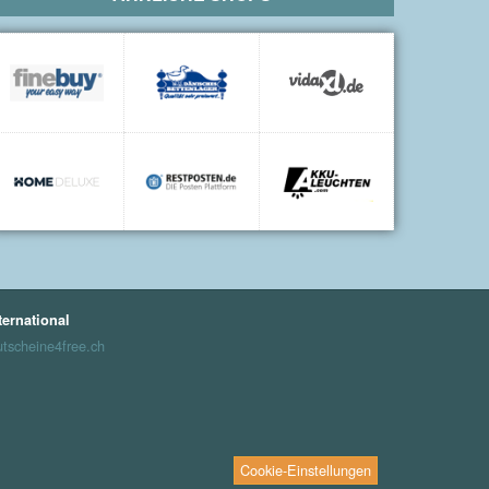
ternational
tscheine4free.ch
Cookie-Einstellungen