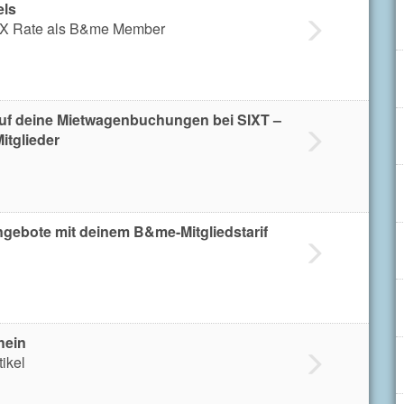
els
EX Rate als B&me Member
auf deine Mietwagenbuchungen bei SIXT –
itglieder
gebote mit deinem B&me-Mitgliedstarif
hein
tikel