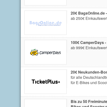
20€ BagsOnline.de 
ab 250€ Einkaufswert
100€ CamperDays -
ab 999€ Einkaufswert
20€ Neukunden-Bon
für alle Deutschland
für E-Bikes und Scoot
Bis zu 50 Freiminut
Bikes und Scooter p