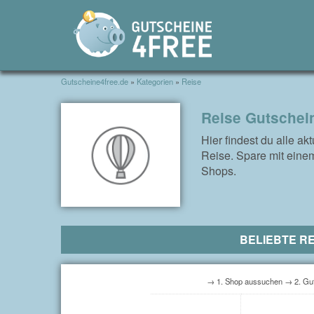
Gutscheine4free.de
»
Kategorien
»
Reise
Reise Gutschei
Hier findest du alle ak
Reise. Spare mit eine
Shops.
BELIEBTE RE
→ 1. Shop aussuchen → 2. Gut