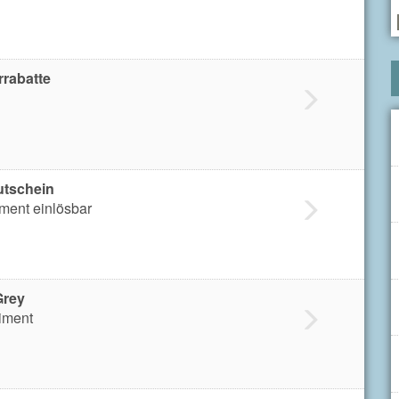
rrabatte
utschein
iment einlösbar
Grey
iment