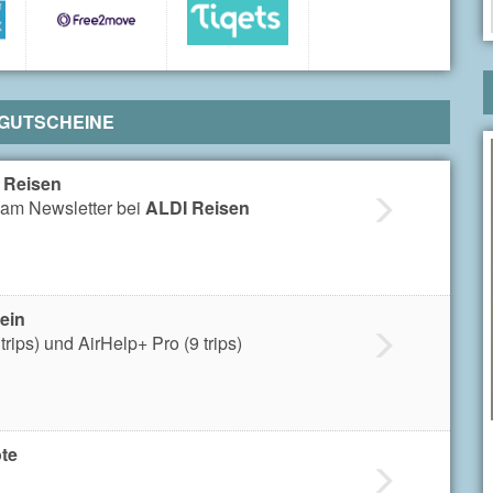
 GUTSCHEINE
 Reisen
am Newsletter bei
ALDI Reisen
ein
trips) und AirHelp+ Pro (9 trips)
te