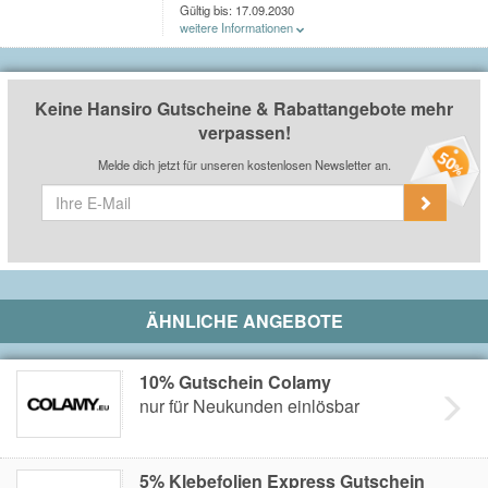
Gültig bis: 17.09.2030
weitere Informationen
Du erhältst einen 10€ Gutschein nach der Anmeldung
am Newsletter bei
Hansiro
. Der Gutschein kann ab
einem Einkaufswert von 89€ eingelöst werden.
Keine Hansiro Gutscheine & Rabattangebote mehr
verpassen!
Melde dich jetzt für unseren kostenlosen Newsletter an.
ÄHNLICHE ANGEBOTE
10% Gutschein Colamy
nur für Neukunden einlösbar
5% Klebefolien Express Gutschein