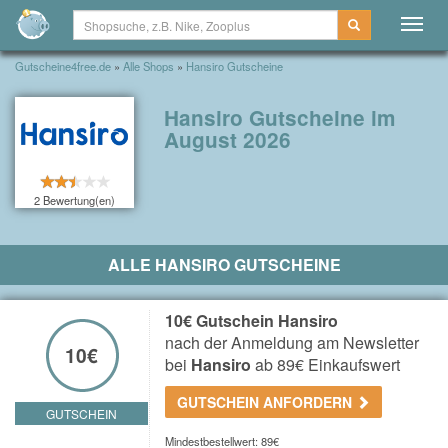
Togg
navig
Gutscheine4free.de
»
Alle Shops
»
Hansiro Gutscheine
Hansiro Gutscheine im
August 2026
2 Bewertung(en)
ALLE HANSIRO GUTSCHEINE
10€ Gutschein Hansiro
nach der Anmeldung am Newsletter
10€
bei
Hansiro
ab 89€ Einkaufswert
GUTSCHEIN ANFORDERN
GUTSCHEIN
Mindestbestellwert: 89€