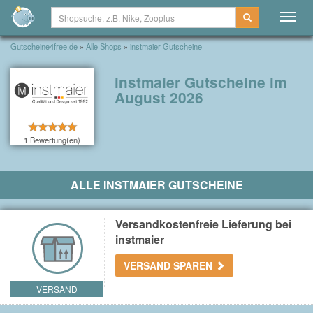
Togg
navig
Gutscheine4free.de
»
Alle Shops
»
instmaier Gutscheine
instmaier Gutscheine im
August 2026
1 Bewertung(en)
ALLE INSTMAIER GUTSCHEINE
Versandkostenfreie Lieferung bei
instmaier
VERSAND SPAREN
VERSAND