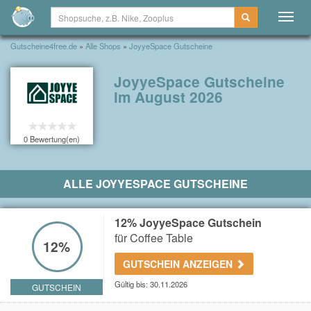
Togg
navig
Gutscheine4free.de
»
Alle Shops
»
JoyyeSpace Gutscheine
JoyyeSpace Gutscheine
im August 2026
0 Bewertung(en)
ALLE JOYYESPACE GUTSCHEINE
12% JoyyeSpace Gutschein
für Coffee Table
12%
GUTSCHEIN ANZEIGEN
Gültig bis: 30.11.2026
GUTSCHEIN