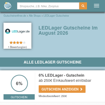
Togg
navig
Gutscheine4free.de
»
Alle Shops
»
LEDLager Gutscheine
LEDLager Gutscheine im
August 2026
1 Bewertung(en)
ALLE LEDLAGER GUTSCHEINE
6% LEDLager - Gutschein
ab 250€ Einkaufswert einlösbar
6%
GUTSCHEIN ANZEIGEN
Mindestbestellwert: 250€
GUTSCHEIN