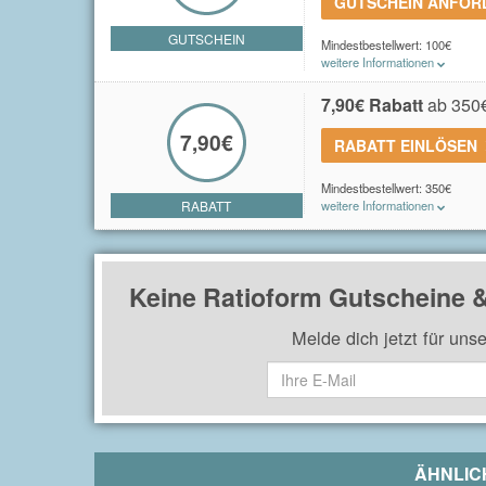
GUTSCHEIN ANFO
GUTSCHEIN
Mindestbestellwert: 100€
weitere Informationen
Du erhältst einen 20€ Gutsche
einem Einkaufswert von 100€ e
7,90€ Rabatt
ab 350€
7,90€
RABATT EINLÖSEN
Mindestbestellwert: 350€
RABATT
weitere Informationen
Spare 7,90€ für den Versand a
Keine Ratioform Gutscheine 
Melde dich jetzt für uns
ÄHNLIC