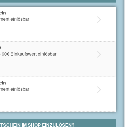
ein
iment einlösbar
O
 60€ Einkaufswert einlösbar
ein
iment einlösbar
TSCHEIN IM SHOP EINZULÖSEN?