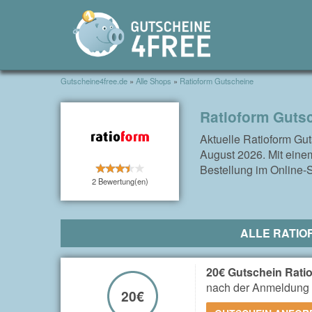
Gutscheine4free.de
»
Alle Shops
»
Ratioform Gutscheine
Ratioform Guts
Aktuelle Ratioform Gu
August 2026. Mit einem
Bestellung im Online-S
2 Bewertung(en)
ALLE RATIO
20€ Gutschein Rati
nach der Anmeldung 
20€