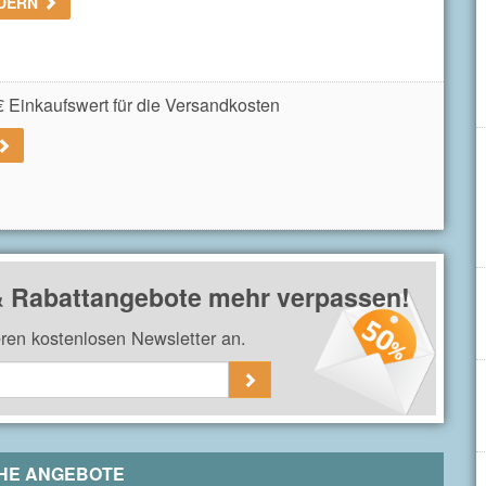
RDERN
in nach der Anmeldung am Newsletter bei
Ratioform
. Der Gutschein kann ab
ingelöst werden.
 Einkaufswert für die Versandkosten
b 350€ Einkaufswert.
& Rabattangebote mehr verpassen!
eren kostenlosen Newsletter an.
HE ANGEBOTE