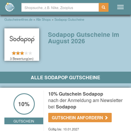
Togg
navig
Gutscheine4free.de
»
Alle Shops
»
Sodapop Gutscheine
Sodapop Gutscheine im
August 2026
3 Bewertung(en)
ALLE SODAPOP GUTSCHEINE
10% Gutschein Sodapop
nach der Anmeldung am Newsletter
10%
bei
Sodapop
GUTSCHEIN ANFORDERN
GUTSCHEIN
Gültig bis: 10.01.2027