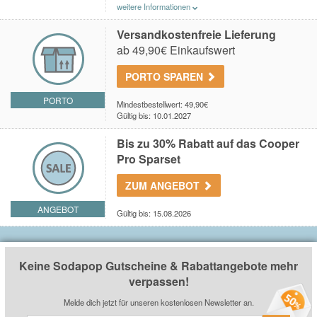
weitere Informationen
Du erhältst einen 10% Gutschein nach der Anmeldung
am Newsletter bei
Sodapop
.
Versandkostenfreie Lieferung
ab 49,90€ Einkaufswert
PORTO SPAREN
PORTO
Mindestbestellwert: 49,90€
Gültig bis: 10.01.2027
Bis zu 30% Rabatt auf das Cooper
Pro Sparset
ZUM ANGEBOT
ANGEBOT
Gültig bis: 15.08.2026
Keine Sodapop Gutscheine & Rabattangebote mehr
verpassen!
Melde dich jetzt für unseren kostenlosen Newsletter an.