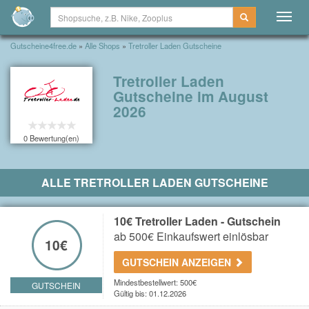
Togg
navig
Gutscheine4free.de
»
Alle Shops
»
Tretroller Laden Gutscheine
Tretroller Laden
Gutscheine im August
2026
0 Bewertung(en)
ALLE TRETROLLER LADEN GUTSCHEINE
10€ Tretroller Laden - Gutschein
ab 500€ Einkaufswert einlösbar
10€
GUTSCHEIN ANZEIGEN
Mindestbestellwert: 500€
GUTSCHEIN
Gültig bis: 01.12.2026