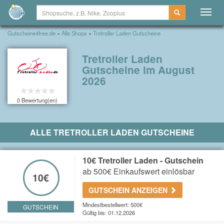
Togg
navig
Gutscheine4free.de
»
Alle Shops
»
Tretroller Laden Gutscheine
Tretroller Laden
Gutscheine im August
2026
0 Bewertung(en)
ALLE TRETROLLER LADEN GUTSCHEINE
10€ Tretroller Laden - Gutschein
ab 500€ Einkaufswert einlösbar
10€
GUTSCHEIN ANZEIGEN
Mindestbestellwert: 500€
GUTSCHEIN
Gültig bis: 01.12.2026