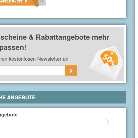
ese
 ANZEIGEN
e Kunden. Der Gutscheincode wird im Warenkorb angegeben.
scheine & Rabattangebote mehr
passen!
eren kostenlosen Newsletter an.
HE ANGEBOTE
ngebote