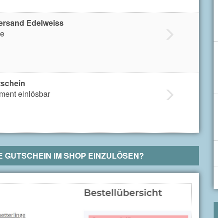
ersand Edelweiss
ße
tschein
iment einlösbar
E
GUTSCHEIN IM SHOP EINZULÖSEN?