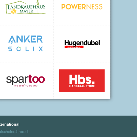
ternational
tscheine4free.ch