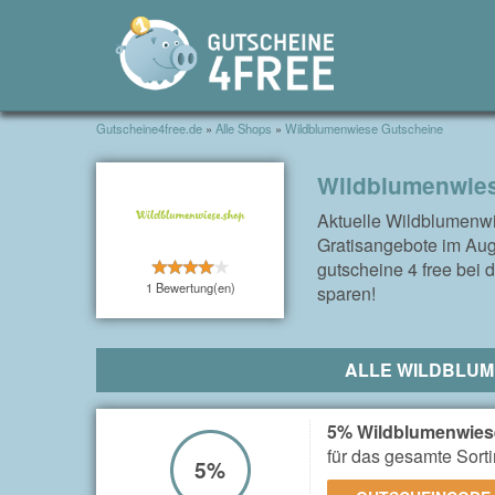
Gutscheine4free.de
»
Alle Shops
»
Wildblumenwiese Gutscheine
Wildblumenwies
Aktuelle Wildblumenw
Gratisangebote im Au
gutscheine 4 free bei
1 Bewertung(en)
sparen!
ALLE WILDBLUM
5% Wildblumenwies
für das gesamte Sort
5%