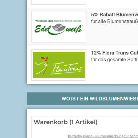
5% Rabatt Blumenv
für alle Blumensträu
12% Flora Trans Gu
für das gesamte Sort
WO IST EIN
WILDBLUMENWIES