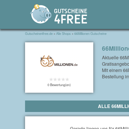
Gutscheine4free.de
»
Alle Shops
»
66Millionen Gutscheine
66Millio
Aktuelle 66M
Gratisangebo
Mit einem 66M
Bestellung i
0 Bewertung(en)
ALLE 66MILL
Gerade liegen uns für 66Mill