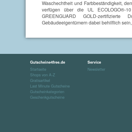
Waschechtheit und Farbbeständigkeit, de
verfügen über die UL ECOLOGO®-10
GREENGUARD GOLD-zertifizierte Dr
Gebäudeeigentümern dabei behilflich sein
Gutscheine4free.de
Service
Startseite
Newsletter
Shops von A-Z
Gratisartikel
Last Minute Gutscheine
Gutscheinkategorien
Geschenkgutscheine