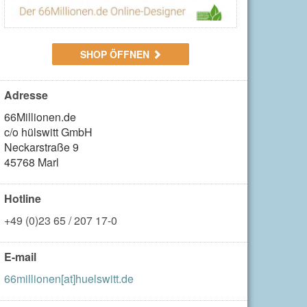
SHOP ÖFFNEN
Adresse
66Millionen.de

c/o hülswitt GmbH

Neckarstraße 9

45768 Marl
Hotline
+49 (0)23 65 / 207 17-0
E-mail
66millionen[at]huelswitt.de