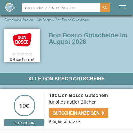
Togg
navig
Gutscheine4free.de
»
Alle Shops
»
Don Bosco Gutscheine
Don Bosco Gutscheine im
August 2026
0 Bewertung(en)
ALLE DON BOSCO GUTSCHEINE
10€ Don Bosco Gutschein
für alles außer Bücher
10€
GUTSCHEIN ANZEIGEN
Gültig bis: 31.12.2026
GUTSCHEIN