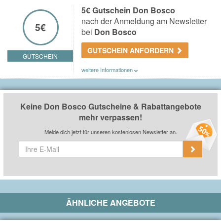
Newsletter bei
Don Bosco
.
5€ Gutschein Don Bosco
nach der Anmeldung am Newsletter
5€
bei
Don Bosco
GUTSCHEIN ANFORDERN
GUTSCHEIN
weitere Informationen
Du erhältst einen 5€ Gutschein nach der Anmeldung am
Newsletter bei
Don Bosco
.
Keine Don Bosco Gutscheine & Rabattangebote
mehr verpassen!
Melde dich jetzt für unseren kostenlosen Newsletter an.
ÄHNLICHE ANGEBOTE