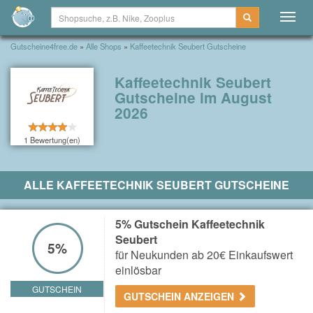
Togg
navig
Gutscheine4free.de
»
Alle Shops
»
Kaffeetechnik Seubert Gutscheine
Kaffeetechnik Seubert
Gutscheine im August
2026
1 Bewertung(en)
ALLE KAFFEETECHNIK SEUBERT GUTSCHEINE
5% Gutschein Kaffeetechnik
Seubert
5%
für Neukunden ab 20€ Einkaufswert
einlösbar
GUTSCHEIN
GUTSCHEIN ANZEIGEN