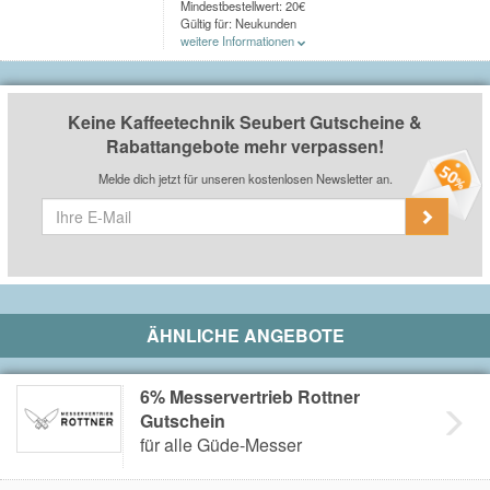
Mindestbestellwert: 20€
Gültig für: Neukunden
weitere Informationen
Ausgenommen vom Rabatt sind: Kaffee,
Espressomühlen, Kaffeemaschinen, Vollautomaten,
Siebträger
Keine Kaffeetechnik Seubert Gutscheine &
Rabattangebote mehr verpassen!
Melde dich jetzt für unseren kostenlosen Newsletter an.
ÄHNLICHE ANGEBOTE
6% Messervertrieb Rottner
Gutschein
für alle Güde-Messer