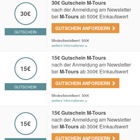
30€ Gutschein M-Tours
nach der Anmeldung am Newsletter
30€
bei
M-Tours
ab 500€ Einkaufswert
GUTSCHEIN ANFORDERN
GUTSCHEIN
Mindestbestellwert: 500€
weitere Informationen
Du erhältst einen 30€ Gutschein nach der Anmeldung
am Newsletter bei
M-Tours
. Der Gutschein kann ab
15€ Gutschein M-Tours
einem Einkaufswert von 500€ eingelöst werden.
nach der Anmeldung am Newsletter
15€
bei
M-Tours
ab 300€ Einkaufswert
GUTSCHEIN ANFORDERN
GUTSCHEIN
Mindestbestellwert: 300€
weitere Informationen
Du erhältst einen 15€ Gutschein nach der Anmeldung
am Newsletter bei
M-Tours
. Der Gutschein kann ab
15€ Gutschein M-Tours
einem Einkaufswert von 300€ eingelöst werden.
nach der Anmeldung am Newsletter
15€
bei
M-Tours
ab 300€ Einkaufswert
GUTSCHEIN ANFORDERN