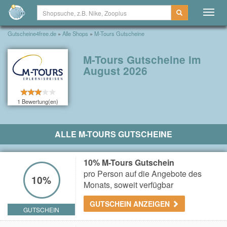
Togg
navig
Gutscheine4free.de
»
Alle Shops
»
M-Tours Gutscheine
M-Tours Gutscheine im
August 2026
1 Bewertung(en)
ALLE M-TOURS GUTSCHEINE
10% M-Tours Gutschein
pro Person auf die Angebote des
10%
Monats, soweit verfügbar
GUTSCHEIN ANZEIGEN
GUTSCHEIN