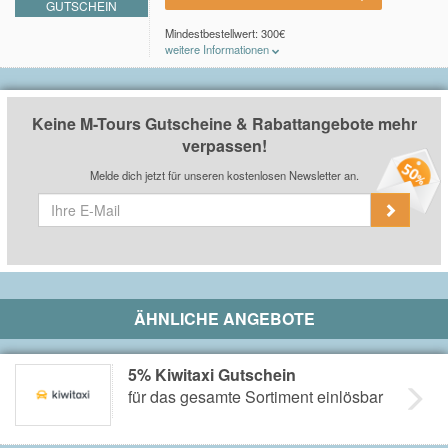
GUTSCHEIN
Mindestbestellwert: 300€
weitere Informationen
Du erhältst einen 15€ Gutschein nach der Anmeldung
am Newsletter bei
M-Tours
. Der Gutschein kann ab
einem Einkaufswert von 300€ eingelöst werden.
Keine M-Tours Gutscheine & Rabattangebote mehr
verpassen!
Melde dich jetzt für unseren kostenlosen Newsletter an.
ÄHNLICHE ANGEBOTE
5% Kiwitaxi Gutschein
für das gesamte Sortiment einlösbar